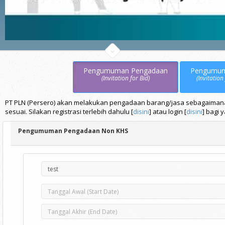
Pengumuman Pengadaan
Pengumu
(Invitation for Bid)
(Invitation
PT PLN (Persero) akan melakukan pengadaan barang/jasa sebagaimana t
sesuai. Silakan registrasi terlebih dahulu [
disini
] atau login [
disini
] bagi 
Pengumuman Pengadaan Non KHS