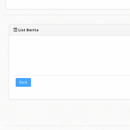
List Berita
Back