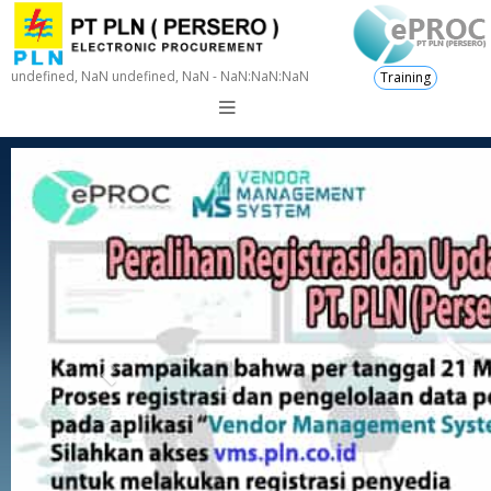
undefined, NaN undefined, NaN - NaN:NaN:NaN
Training