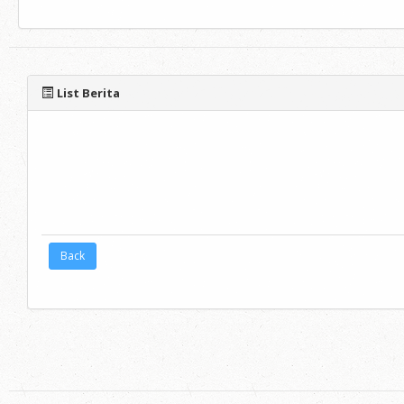
List Berita
Back