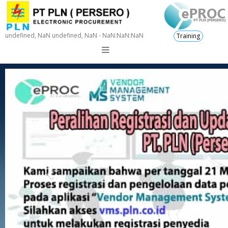
undefined, NaN undefined, NaN - NaN:NaN:NaN
Training