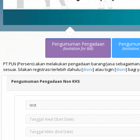
Pengumuman Pengadaan
Pengumu
(Invitation for Bid)
(Invitation
PT PLN (Persero) akan melakukan pengadaan barang/jasa sebagaimana t
sesuai. Silakan registrasi terlebih dahulu [
disini
] atau login [
disini
] bagi 
Pengumuman Pengadaan Non KHS