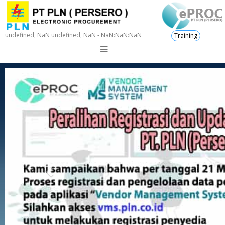
undefined, NaN undefined, NaN - NaN:NaN:NaN
Training