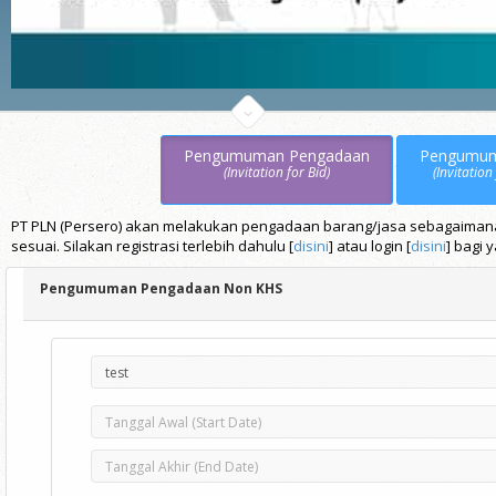
Pengumuman Pengadaan
Pengumu
(Invitation for Bid)
(Invitation
PT PLN (Persero) akan melakukan pengadaan barang/jasa sebagaimana t
sesuai. Silakan registrasi terlebih dahulu [
disini
] atau login [
disini
] bagi 
Pengumuman Pengadaan Non KHS