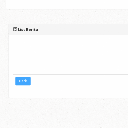
List Berita
Back