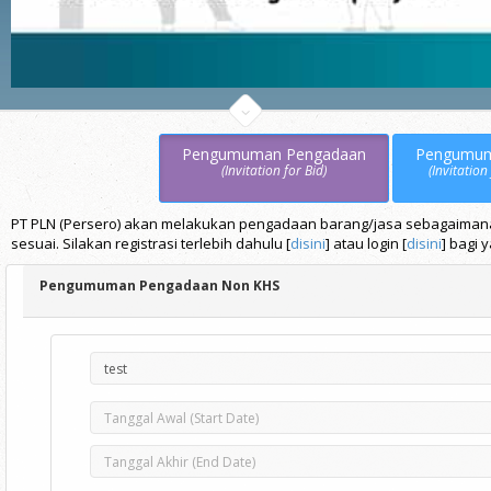
Pengumuman Pengadaan
Pengumu
(Invitation for Bid)
(Invitation
PT PLN (Persero) akan melakukan pengadaan barang/jasa sebagaimana t
sesuai. Silakan registrasi terlebih dahulu [
disini
] atau login [
disini
] bagi 
Pengumuman Pengadaan Non KHS