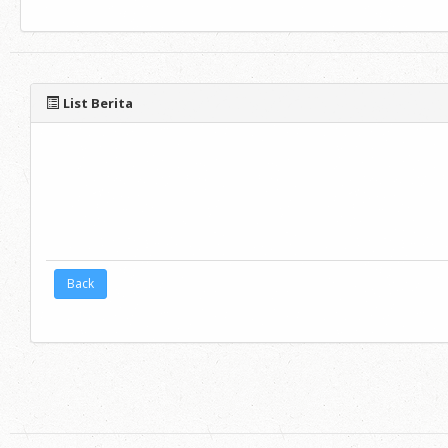
List Berita
Back