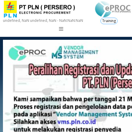
undefined, NaN undefined, NaN - NaN:NaN:NaN
Training