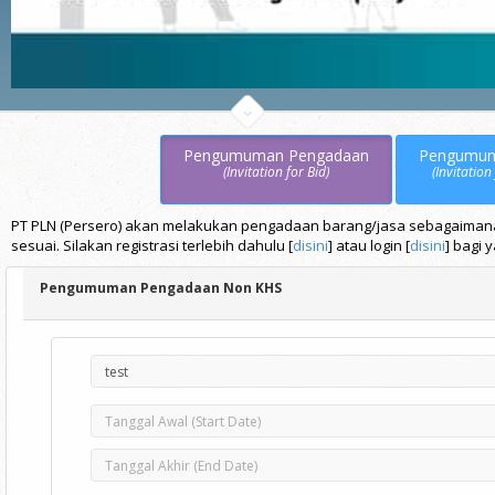
Pengumuman Pengadaan
Pengumu
(Invitation for Bid)
(Invitation
PT PLN (Persero) akan melakukan pengadaan barang/jasa sebagaimana t
sesuai. Silakan registrasi terlebih dahulu [
disini
] atau login [
disini
] bagi 
Pengumuman Pengadaan Non KHS