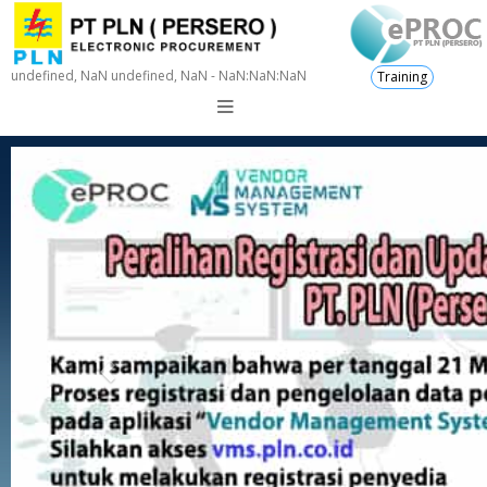
undefined, NaN undefined, NaN - NaN:NaN:NaN
Training