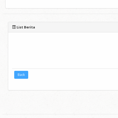
List Berita
Back