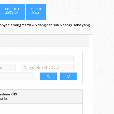
Hasil DPT
Berita
(DPT List)
(News)
Penyedia yang memiliki bidang dan sub bidang usaha yang
adaan KHS
t List)