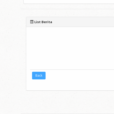
List Berita
Back