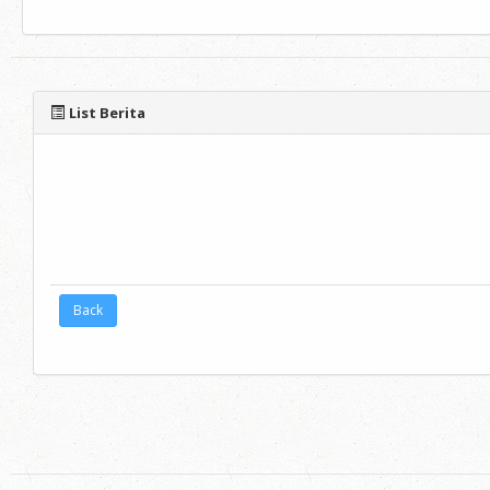
List Berita
Back