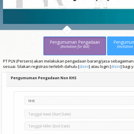
Pengumuman Pengadaan
Pengumu
(Invitation for Bid)
(Invitation
PT PLN (Persero) akan melakukan pengadaan barang/jasa sebagaimana t
sesuai. Silakan registrasi terlebih dahulu [
disini
] atau login [
disini
] bagi 
Pengumuman Pengadaan Non KHS