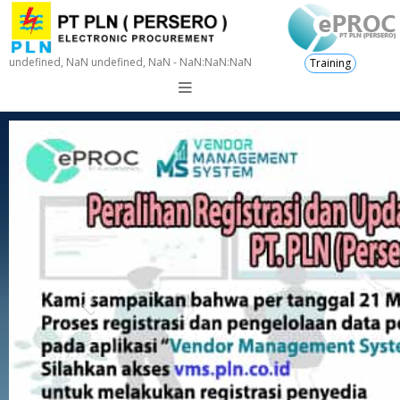
undefined, NaN undefined, NaN - NaN:NaN:NaN
Training