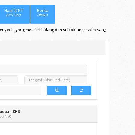
Hasil DPT
Berita
(DPT List)
(News)
Penyedia yang memiliki bidang dan sub bidang usaha yang
adaan KHS
t List)