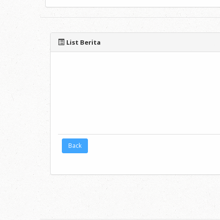
List Berita
Back