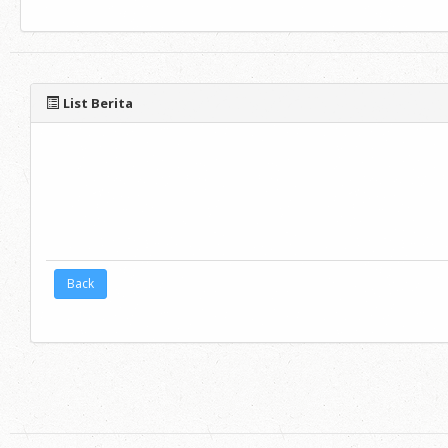
List Berita
Back