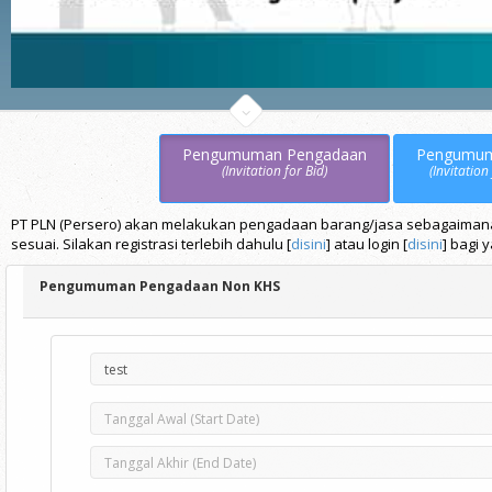
Pengumuman Pengadaan
Pengumu
(Invitation for Bid)
(Invitation
PT PLN (Persero) akan melakukan pengadaan barang/jasa sebagaimana t
sesuai. Silakan registrasi terlebih dahulu [
disini
] atau login [
disini
] bagi 
Pengumuman Pengadaan Non KHS