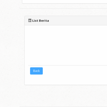
List Berita
Back