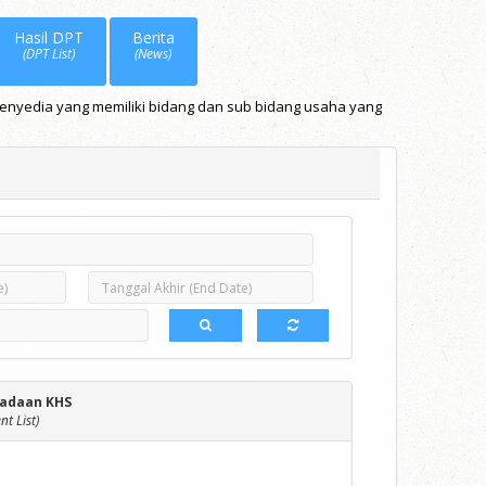
Hasil DPT
Berita
(DPT List)
(News)
Penyedia yang memiliki bidang dan sub bidang usaha yang
adaan KHS
t List)