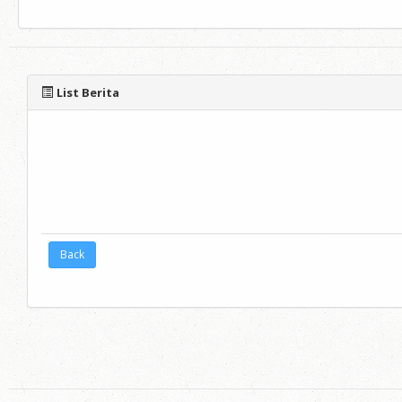
List Berita
Back