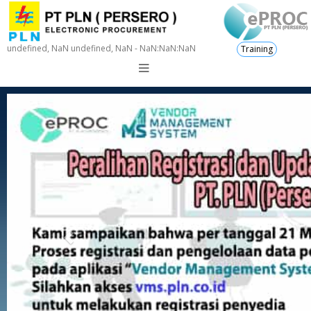
undefined, NaN undefined, NaN - NaN:NaN:NaN
Training