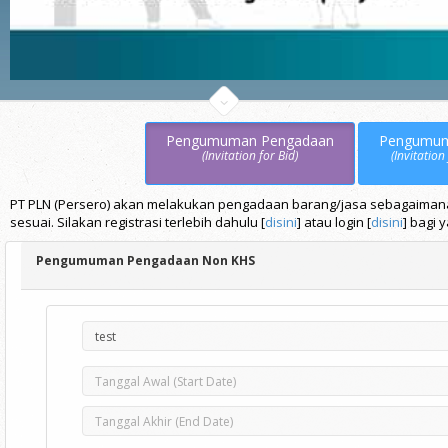
Pengumuman Pengadaan
Pengumu
(Invitation for Bid)
(Invitation
PT PLN (Persero) akan melakukan pengadaan barang/jasa sebagaimana t
sesuai. Silakan registrasi terlebih dahulu [
disini
] atau login [
disini
] bagi 
Pengumuman Pengadaan Non KHS