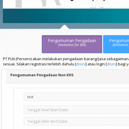
Pengumuman Pengadaan
Pengumu
(Invitation for Bid)
(Invitation
PT PLN (Persero) akan melakukan pengadaan barang/jasa sebagaimana t
sesuai. Silakan registrasi terlebih dahulu [
disini
] atau login [
disini
] bagi 
Pengumuman Pengadaan Non KHS