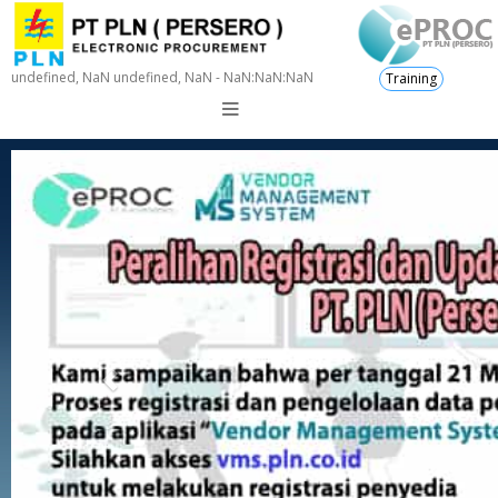
undefined, NaN undefined, NaN - NaN:NaN:NaN
Training