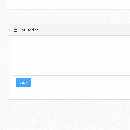
List Berita
Back