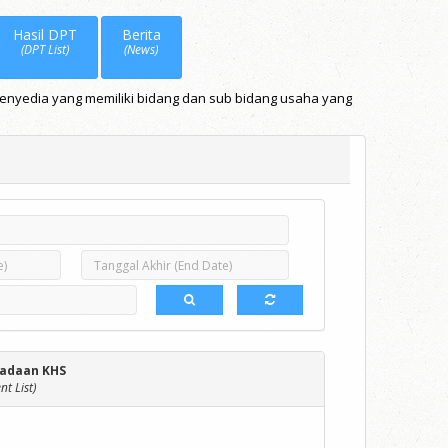
Hasil DPT
Berita
(DPT List)
(News)
Penyedia yang memiliki bidang dan sub bidang usaha yang
adaan KHS
t List)