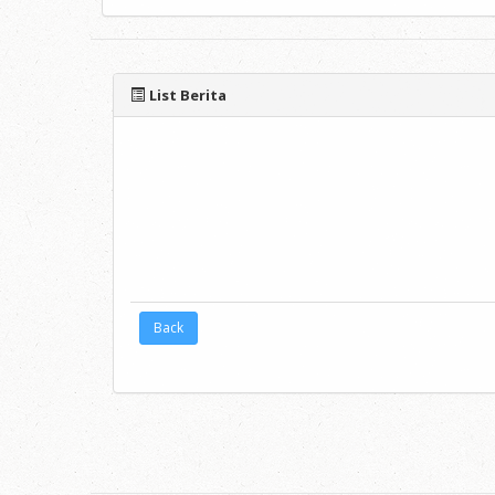
List Berita
Back