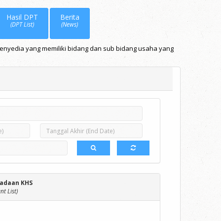
Hasil DPT
Berita
(DPT List)
(News)
Penyedia yang memiliki bidang dan sub bidang usaha yang
adaan KHS
t List)