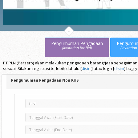
Pengumuman Pengadaan
Pengumu
(Invitation for Bid)
(Invitation
PT PLN (Persero) akan melakukan pengadaan barang/jasa sebagaimana t
sesuai. Silakan registrasi terlebih dahulu [
disini
] atau login [
disini
] bagi 
Pengumuman Pengadaan Non KHS