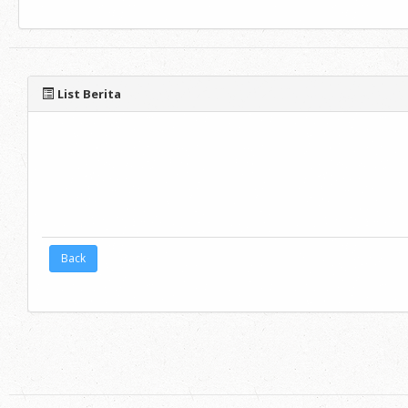
List Berita
Back