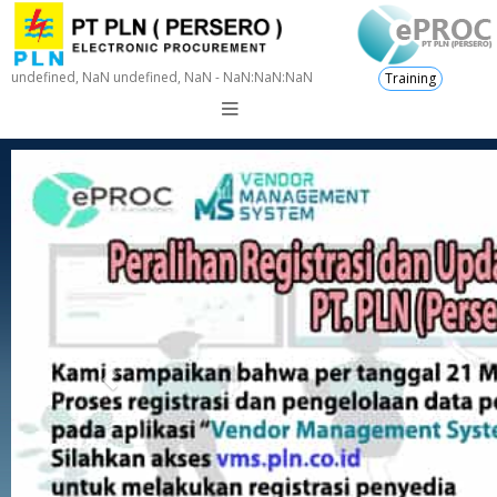
undefined, NaN undefined, NaN - NaN:NaN:NaN
Training