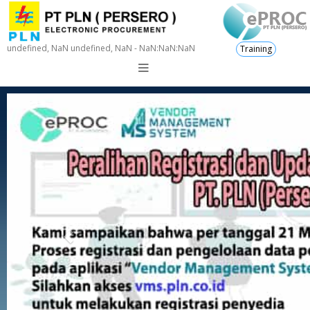
undefined, NaN undefined, NaN - NaN:NaN:NaN
Training