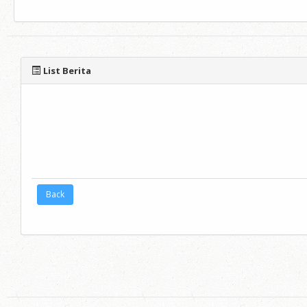
List Berita
Back