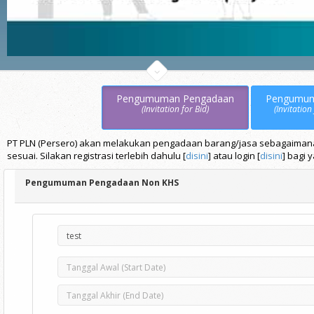
Pengumuman Pengadaan
Pengumu
(Invitation for Bid)
(Invitation
PT PLN (Persero) akan melakukan pengadaan barang/jasa sebagaimana t
sesuai. Silakan registrasi terlebih dahulu [
disini
] atau login [
disini
] bagi 
Pengumuman Pengadaan Non KHS