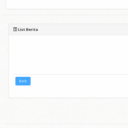
List Berita
Back