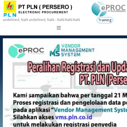
undefined, NaN undefined, NaN - NaN:NaN:NaN
Training