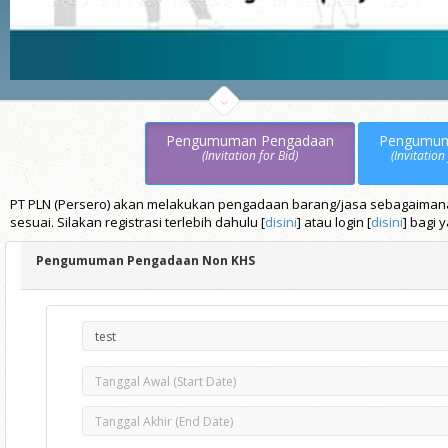
Pengumuman Pengadaan
Pengumu
(Invitation for Bid)
(Invitation
PT PLN (Persero) akan melakukan pengadaan barang/jasa sebagaimana t
sesuai. Silakan registrasi terlebih dahulu [
disini
] atau login [
disini
] bagi 
Pengumuman Pengadaan Non KHS