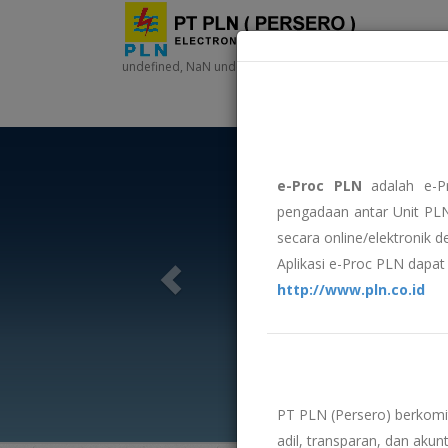
undefined, NaN undefined, NaN - NaN:NaN:NaN
e-Proc PLN
adalah e-P
pengadaan antar Unit PLN
secara online/elektronik 
Aplikasi e-Proc PLN dapat 
http://www.pln.co.id
PT PLN (Persero) berkom
adil, transparan, dan akunt