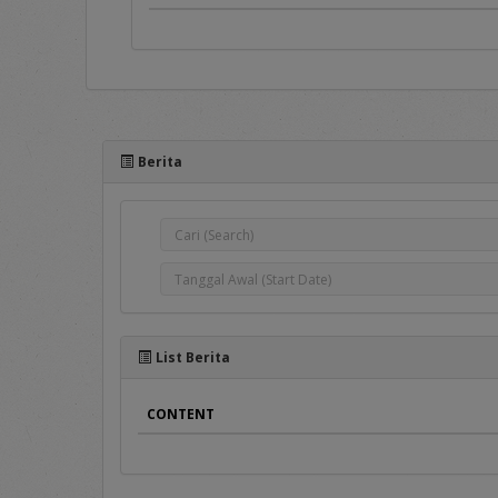
Portal e-Proc PLN adal
pengadaan barang/jasa, 
antar Pengguna aplikasi 
Berita
e-Proc PLN.
Pada sisi atas Portal e-Pr
1.
Home
Pada menu ini terse
Pengumuman Peng
Penyedia Barang/Jas
Pengumuman DPT
List Berita
Penyedia terseleksi 
Hasil Pengadaan
, b
CONTENT
Hasil DPT
, berisi d
Berita
, merupakan m
2. Terms and Conditions