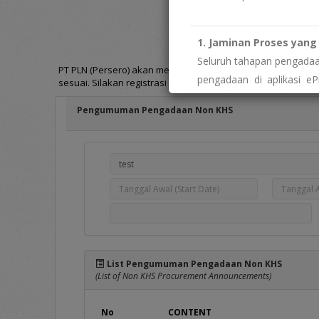
Pengumuman Pengadaa
(Invitation for Bid)
1. Jaminan Proses yang 
Seluruh tahapan pengadaan
PT PLN (Persero) akan melakukan pengadaan barang/jasa se
pengadaan di aplikasi eP
sesuai. Silakan registrasi terlebih dahulu [
disini
] atau login [
imbalan tidak resmi. Biay
Pengumuman Pengadaan Non KHS
" menemukan indikasi 
Segera laporkan melalui
W
2. Keterbukaan dan Aks
Sebagai wujud transpar
pengelolaan data vendor.
" butuh data atau info
Silakan ajukan permohonan
List Pengumuman Pengadaan Non KHS
Portal PPID PLN: htt
(List of Non KHS Procurement Announcements)
No
CONTENT