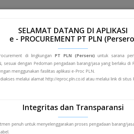
Home
About e-Proc PLN
Terms and Conditions
FAQ
SELAMAT DATANG DI APLIKASI
e - PROCUREMENT PT PLN (Persero
rocurement di lingkungan
PT PLN (Persero)
untuk sarana peng
, sesuai dengan Pedoman pengadaan barang/jasa yang berlaku di P
dengan menggunakan fasilitas aplikasi e-Proc PLN.
diakses melalui alamat http://eproc.pln.co.id atau melalui link di sit
Integritas dan Transparansi
itmen penuh untuk menyelenggarakan proses pengadaan barang/jasa
abel.