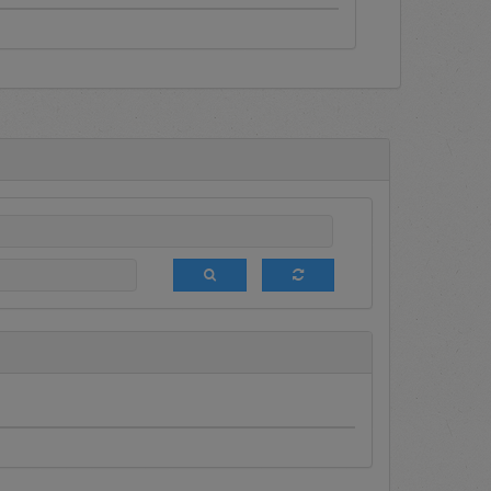
a terdapat informasi mengenai
eleksi (DPT), media komunikasi
am promosi bagi semua Pengguna
 ini sedang diumumkan sehingga
lakukan login terlebih dahulu.
aftar setiap saat untuk menjadi
 tender terbatas terhadap DPT.
likasi.