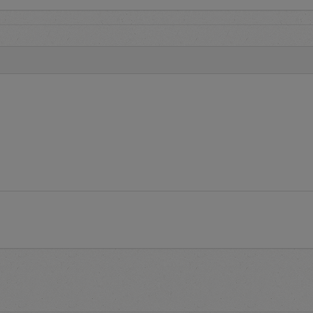
edia informasi
Terms and Conditions
tata cara pelaksanaan pengadaan
ketentuan penggunaan aplikasi e-Proc.
estions
adalah layanan yang menginformasikan pertanyaan yang se
ikasi e-Proc PLN
endaftaran untuk memperoleh
user account
pada aplikasi e-Pro
roses pendaftaran serta informasi daftar alamat PLN untuk melak
gka aktivasi
user account
tuk mengakses aplikasi e-Proc PLN dengan memasukkan identit
word
e-Proc PLN tersedia informasi Kontak untuk membantu pengguna a
i e-Proc PLN.