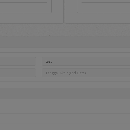
Portal e-Proc PLN
ah gerbang untuk masuk ke aplikasi e-Proc PLN dan di dalamny
pengumuman pengadaan, hasil pengadaan dan Daftar Penyedia Ters
serta dapat dipakai sebagai sarana untuk menampung berbagai mac
oc PLN tersedia menu sebagai berikut:
dia informasi utama berupa:
adaan
, berisi informasi daftar pengadaan Barang/Jasa yang saat
a yang berminat dapat mendaftar pada pengadaan tersebut dengan me
, berisi informasi daftar DPT yang dibuka dan Penyedia dapat mend
melalui proses penilaian kualifikasi dan diundang pada saat dilakukan
erisi informasi hasil pengadaan yang telah selesai dilakukan.
aftar penyedia yang telah ditetapkan sebagai Penyedia Terseleksi.
edia komunikasi dan informasi yang disampaikan kepada pengguna ap