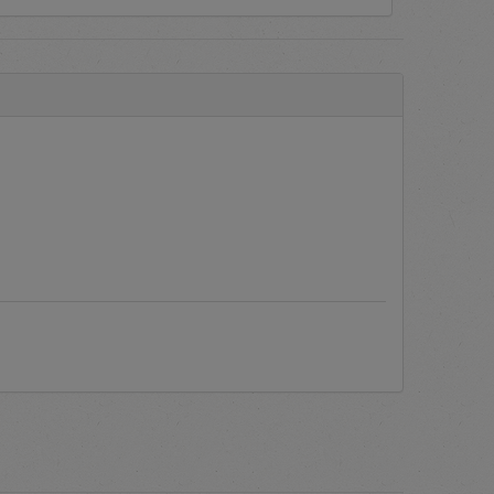
 Barang/Jasa secara elektronik
ring ditanyakan oleh pengguna
c PLN.
Manual Books
atau Buku
ukan proses verifikasi dokumen
as dari akun pengguna berupa
plikasi bila mengalami kendala