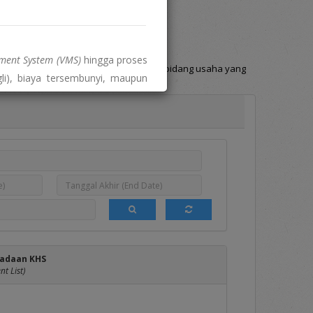
Hasil DPT
Berita
(DPT List)
(News)
ent System (VMS)
hingga proses
Penyedia yang memiliki bidang dan sub bidang usaha yang
li), biaya tersembunyi, maupun
usahaan.
a.
 dengan proses pengadaan dan
tal resmi:
adaan KHS
t List)