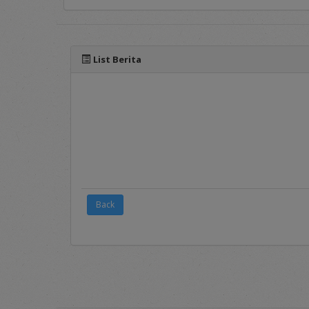
Pada menu ini ters
sebagai syarat dan 
List Berita
3.
FAQ's
Frequently Asked Qu
layanan seputar apl
4.
Registration
Merupakan menu p
Panduan mengenai p
Penyedia dalam ran
5.
Login
Back
Merupakan menu un
username
dan
pass
Pada sisi bawah Portal 
dalam penggunaan aplikas