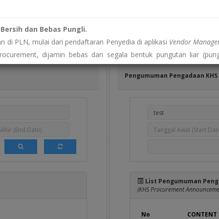
n
Pengumuman DPT
Hasil Pengadaan
(Invitation for DPT)
(Announcement of Successful Bidder)
Bersih dan Bebas Pungli.
 di PLN, mulai dari pendaftaran Penyedia di aplikasi
Vendor Managem
bagaimana tercantum pada daftar dibawah ini, yang dapat diikuti oleh 
rocurement, dijamin bebas dari segala bentuk pungutan liar (pung
disini
] bagi yang sudah memiliki akun user e-Proc
a yang dikenakan hanyalah biaya resmi yang diatur sesuai regulasi per
Pengumuman Pengadaan KHS
pelanggaran atau permintaan biaya yang tidak wajar?"
histleblowing System (WBS)
PLN. Identitas Anda dijamin kerahasiaanny
es Informasi Publik
ansi, kami menyediakan akses informasi publik yang berkaitan
rmasi resmi terkait pengadaan?"
 melalui Pejabat Pengelola Informasi dan Dokumentasi (PPID) di por
List Pengumuman Peng
ps://eppid.pln.co.id
(KHS Procurement Announcemen
No
CONTENT