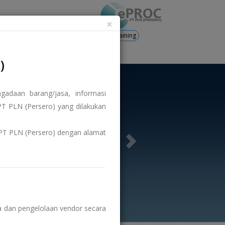
×
Training
's
Registration
Login
)
adaan barang/jasa, informasi
T PLN (Persero) yang dilakukan
us PT PLN (Persero) dengan alamat
 dan pengelolaan vendor secara