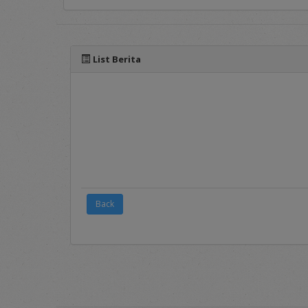
Pada menu ini ters
sebagai syarat dan 
List Berita
3.
FAQ's
Frequently Asked Qu
layanan seputar apl
4.
Registration
Merupakan menu p
Panduan mengenai p
Penyedia dalam ran
5.
Login
Back
Merupakan menu un
username
dan
pass
Pada sisi bawah Portal 
dalam penggunaan aplikas