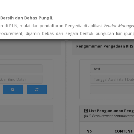
n
Pengumuman DPT
Hasil Pengadaan
(Invitation for DPT)
(Announcement of Successful Bidder)
Bersih dan Bebas Pungli.
 di PLN, mulai dari pendaftaran Penyedia di aplikasi
Vendor Managem
bagaimana tercantum pada daftar dibawah ini, yang dapat diikuti oleh 
rocurement, dijamin bebas dari segala bentuk pungutan liar (pung
disini
] bagi yang sudah memiliki akun user e-Proc
a yang dikenakan hanyalah biaya resmi yang diatur sesuai regulasi per
Pengumuman Pengadaan KHS
pelanggaran atau permintaan biaya yang tidak wajar?"
histleblowing System (WBS)
PLN. Identitas Anda dijamin kerahasiaanny
es Informasi Publik
ansi, kami menyediakan akses informasi publik yang berkaitan
rmasi resmi terkait pengadaan?"
 melalui Pejabat Pengelola Informasi dan Dokumentasi (PPID) di por
List Pengumuman Peng
ps://eppid.pln.co.id
(KHS Procurement Announcemen
No
CONTENT