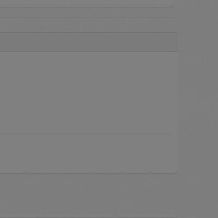
 Barang/Jasa secara elektronik
ring ditanyakan oleh pengguna
c PLN.
Manual Books
atau Buku
ukan proses verifikasi dokumen
as dari akun pengguna berupa
plikasi bila mengalami kendala