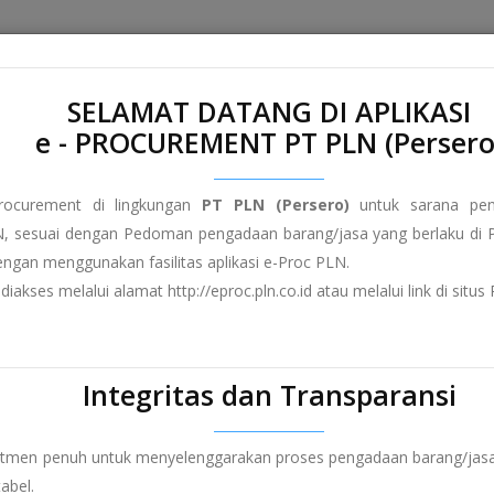
Home
About e-Proc PLN
Terms and Conditions
FAQ
SELAMAT DATANG DI APLIKASI
e - PROCUREMENT PT PLN (Persero
rocurement di lingkungan
PT PLN (Persero)
untuk sarana peng
, sesuai dengan Pedoman pengadaan barang/jasa yang berlaku di P
dengan menggunakan fasilitas aplikasi e-Proc PLN.
diakses melalui alamat http://eproc.pln.co.id atau melalui link di sit
Integritas dan Transparansi
itmen penuh untuk menyelenggarakan proses pengadaan barang/jasa
abel.