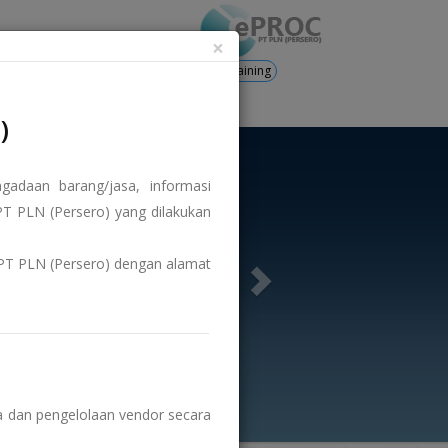
×
Training
's
Registration
Login
)
adaan barang/jasa, informasi
T PLN (Persero) yang dilakukan
us PT PLN (Persero) dengan alamat
 dan pengelolaan vendor secara