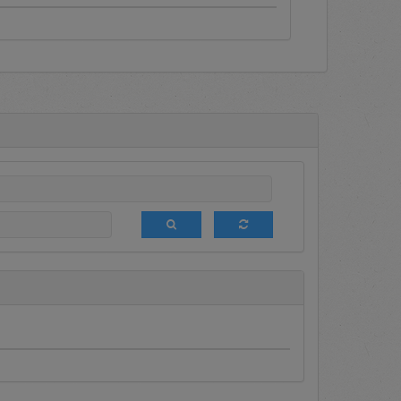
a terdapat informasi mengenai
eleksi (DPT), media komunikasi
am promosi bagi semua Pengguna
 ini sedang diumumkan sehingga
lakukan login terlebih dahulu.
aftar setiap saat untuk menjadi
 tender terbatas terhadap DPT.
likasi.