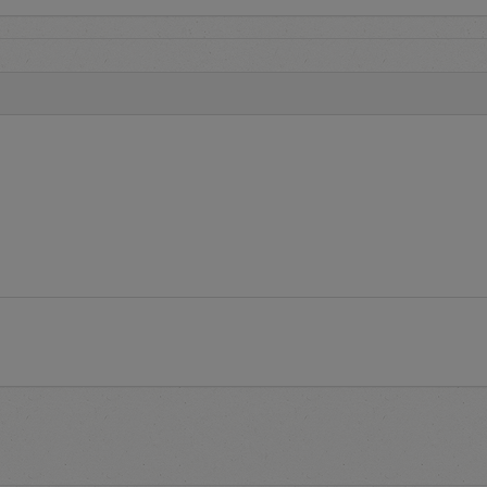
edia informasi
Terms and Conditions
tata cara pelaksanaan pengadaan
ketentuan penggunaan aplikasi e-Proc.
estions
adalah layanan yang menginformasikan pertanyaan yang se
ikasi e-Proc PLN
endaftaran untuk memperoleh
user account
pada aplikasi e-Pro
roses pendaftaran serta informasi daftar alamat PLN untuk melak
gka aktivasi
user account
tuk mengakses aplikasi e-Proc PLN dengan memasukkan identit
word
e-Proc PLN tersedia informasi Kontak untuk membantu pengguna a
i e-Proc PLN.