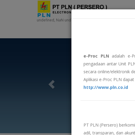
undefined, NaN undefined, NaN - NaN:NaN:NaN
e-Proc PLN
adalah e-P
pengadaan antar Unit PLN
secara online/elektronik 
Aplikasi e-Proc PLN dapat 
http://www.pln.co.id
PT PLN (Persero) berkom
adil, transparan, dan akunt