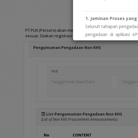
Pengumuman Pengadaa
(Invitation for Bid)
1. Jaminan Proses yang 
Seluruh tahapan pengadaan
PT PLN (Persero) akan melakukan pengadaan barang/jasa se
pengadaan di aplikasi eP
sesuai. Silakan registrasi terlebih dahulu [
disini
] atau login [
imbalan tidak resmi. Biay
Pengumuman Pengadaan Non KHS
" menemukan indikasi 
Segera laporkan melalui
W
2. Keterbukaan dan Aks
Sebagai wujud transpar
pengelolaan data vendor.
" butuh data atau info
Silakan ajukan permohonan
List Pengumuman Pengadaan Non KHS
Portal PPID PLN: htt
(List of Non KHS Procurement Announcements)
No
CONTENT