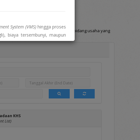
Hasil DPT
Berita
(DPT List)
(News)
ent System (VMS)
hingga proses
Penyedia yang memiliki bidang dan sub bidang usaha yang
li), biaya tersembunyi, maupun
usahaan.
a.
 dengan proses pengadaan dan
tal resmi:
adaan KHS
t List)