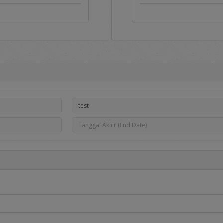
Portal e-Proc PLN
ah gerbang untuk masuk ke aplikasi e-Proc PLN dan di dalamny
pengumuman pengadaan, hasil pengadaan dan Daftar Penyedia Ters
serta dapat dipakai sebagai sarana untuk menampung berbagai mac
oc PLN tersedia menu sebagai berikut:
dia informasi utama berupa:
adaan
, berisi informasi daftar pengadaan Barang/Jasa yang saat
a yang berminat dapat mendaftar pada pengadaan tersebut dengan me
, berisi informasi daftar DPT yang dibuka dan Penyedia dapat mend
melalui proses penilaian kualifikasi dan diundang pada saat dilakukan
erisi informasi hasil pengadaan yang telah selesai dilakukan.
aftar penyedia yang telah ditetapkan sebagai Penyedia Terseleksi.
edia komunikasi dan informasi yang disampaikan kepada pengguna ap