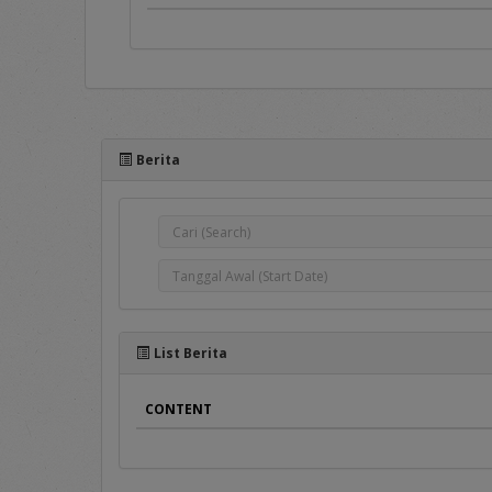
Portal e-Proc PLN adal
pengadaan barang/jasa, 
antar Pengguna aplikasi 
Berita
e-Proc PLN.
Pada sisi atas Portal e-Pr
1.
Home
Pada menu ini terse
Pengumuman Peng
Penyedia Barang/Jas
Pengumuman DPT
List Berita
Penyedia terseleksi 
Hasil Pengadaan
, b
CONTENT
Hasil DPT
, berisi d
Berita
, merupakan m
2. Terms and Conditions