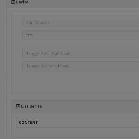
Berita
e-Bidding
adalah proses pengadaan 
oleh Pejabat Pengadaan.
e-Reverse Auction
adalah proses pengadaan 
telah ditentukan oleh Pej
penawaran ulang terhada
Auction Tertutup dimana 
List Berita
CONTENT
Selain manual book untuk r