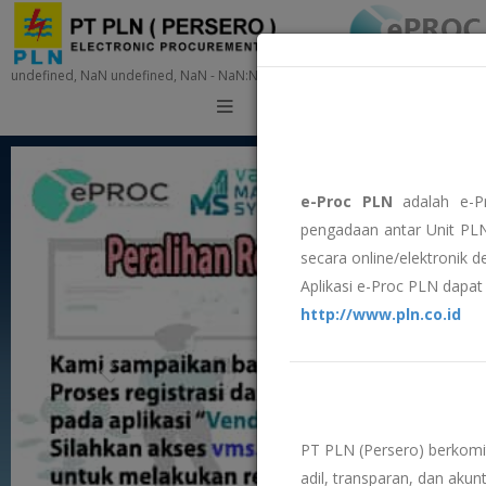
undefined, NaN undefined, NaN - NaN:NaN:NaN
Training
e-Proc PLN
adalah e-P
pengadaan antar Unit PLN
secara online/elektronik 
Aplikasi e-Proc PLN dapat 
http://www.pln.co.id
PT PLN (Persero) berkom
adil, transparan, dan akunt