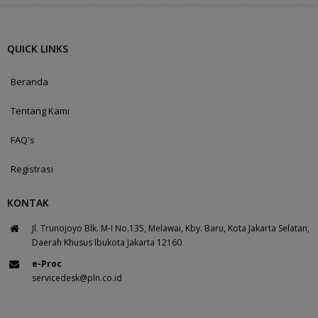
QUICK LINKS
Beranda
Tentang Kami
FAQ's
Registrasi
KONTAK
Jl. Trunojoyo Blk. M-I No.135, Melawai, Kby. Baru, Kota Jakarta Selatan,
Daerah Khusus Ibukota Jakarta 12160
e-Proc
servicedesk@pln.co.id