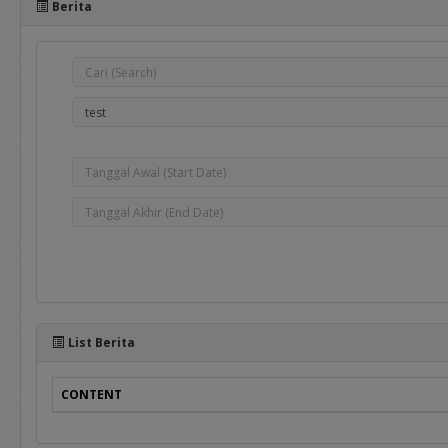
Berita
e-Bidding
adalah proses pengadaan 
oleh Pejabat Pengadaan.
e-Reverse Auction
adalah proses pengadaan 
telah ditentukan oleh Pej
penawaran ulang terhada
Auction Tertutup dimana 
List Berita
CONTENT
Selain manual book untuk r