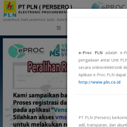
undefined, NaN undefined, NaN - NaN:NaN:NaN
Training
e-Proc PLN
adalah e-P
pengadaan antar Unit PLN
secara online/elektronik 
Aplikasi e-Proc PLN dapat 
http://www.pln.co.id
PT PLN (Persero) berkom
adil, transparan, dan akunt