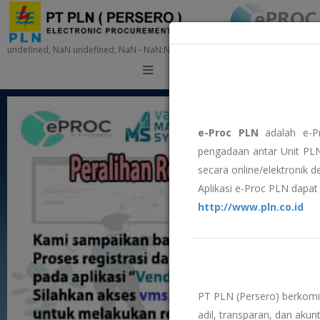
undefined, NaN undefined, NaN - NaN:NaN:NaN
Training
e-Proc PLN
adalah e-P
pengadaan antar Unit PLN
secara online/elektronik 
Aplikasi e-Proc PLN dapat 
http://www.pln.co.id
PT PLN (Persero) berkom
adil, transparan, dan akunt