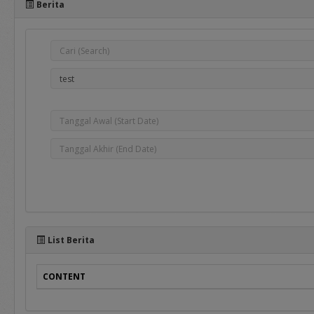
Berita
e-Bidding
adalah proses pengadaan 
oleh Pejabat Pengadaan.
e-Reverse Auction
adalah proses pengadaan 
telah ditentukan oleh Pej
penawaran ulang terhada
Auction Tertutup dimana 
List Berita
CONTENT
Selain manual book untuk r