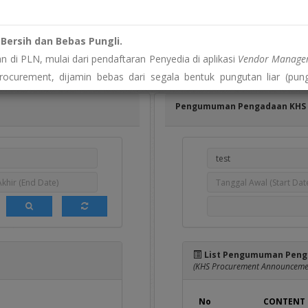
n
Pengumuman DPT
Hasil Pengadaan
(Invitation for DPT)
(Announcement of Successful Bidder)
Bersih dan Bebas Pungli.
 di PLN, mulai dari pendaftaran Penyedia di aplikasi
Vendor Managem
bagaimana tercantum pada daftar dibawah ini, yang dapat diikuti oleh 
rocurement, dijamin bebas dari segala bentuk pungutan liar (pung
disini
] bagi yang sudah memiliki akun user e-Proc
a yang dikenakan hanyalah biaya resmi yang diatur sesuai regulasi per
Pengumuman Pengadaan KHS
pelanggaran atau permintaan biaya yang tidak wajar?"
histleblowing System (WBS)
PLN. Identitas Anda dijamin kerahasiaanny
es Informasi Publik
ansi, kami menyediakan akses informasi publik yang berkaitan
rmasi resmi terkait pengadaan?"
 melalui Pejabat Pengelola Informasi dan Dokumentasi (PPID) di por
List Pengumuman Peng
ps://eppid.pln.co.id
(KHS Procurement Announcemen
No
CONTENT