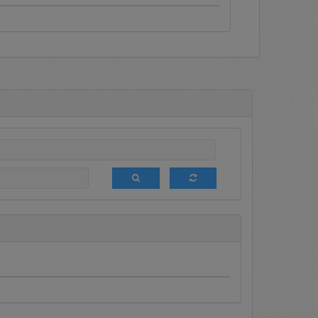
a terdapat informasi mengenai
eleksi (DPT), media komunikasi
am promosi bagi semua Pengguna
 ini sedang diumumkan sehingga
lakukan login terlebih dahulu.
aftar setiap saat untuk menjadi
 tender terbatas terhadap DPT.
likasi.