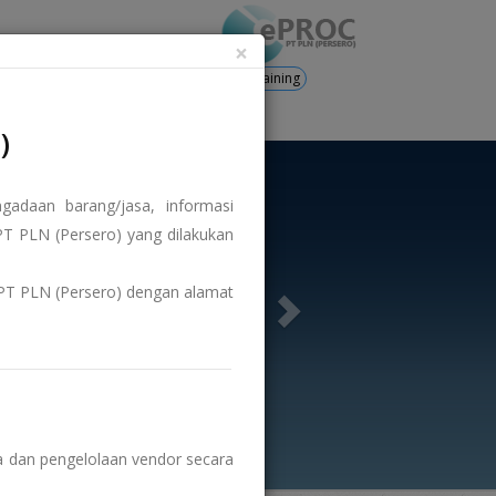
×
Training
's
Registration
Login
)
adaan barang/jasa, informasi
T PLN (Persero) yang dilakukan
us PT PLN (Persero) dengan alamat
 dan pengelolaan vendor secara