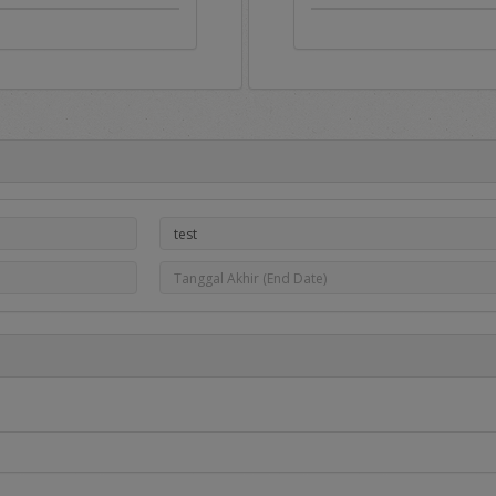
Portal e-Proc PLN
ah gerbang untuk masuk ke aplikasi e-Proc PLN dan di dalamny
pengumuman pengadaan, hasil pengadaan dan Daftar Penyedia Ters
serta dapat dipakai sebagai sarana untuk menampung berbagai mac
oc PLN tersedia menu sebagai berikut:
dia informasi utama berupa:
adaan
, berisi informasi daftar pengadaan Barang/Jasa yang saat
a yang berminat dapat mendaftar pada pengadaan tersebut dengan me
, berisi informasi daftar DPT yang dibuka dan Penyedia dapat mend
melalui proses penilaian kualifikasi dan diundang pada saat dilakukan
erisi informasi hasil pengadaan yang telah selesai dilakukan.
aftar penyedia yang telah ditetapkan sebagai Penyedia Terseleksi.
edia komunikasi dan informasi yang disampaikan kepada pengguna ap