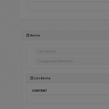
Portal e-Proc PLN adal
pengadaan barang/jasa, 
antar Pengguna aplikasi 
Berita
e-Proc PLN.
Pada sisi atas Portal e-Pr
1.
Home
Pada menu ini terse
Pengumuman Peng
Penyedia Barang/Jas
Pengumuman DPT
List Berita
Penyedia terseleksi 
Hasil Pengadaan
, b
CONTENT
Hasil DPT
, berisi d
Berita
, merupakan m
2. Terms and Conditions