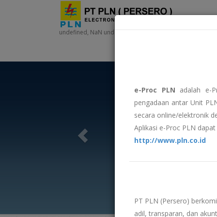
undefined, NaN undefined, NaN - NaN:NaN:NaN
e-Proc PLN
adalah e-P
pengadaan antar Unit PLN
secara online/elektronik 
Aplikasi e-Proc PLN dapat 
http://www.pln.co.id
PT PLN (Persero) berkom
adil, transparan, dan akunt