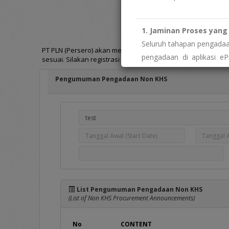
Pengumuman Pengadaa
(Invitation for Bid)
1. Jaminan Proses yang 
Seluruh tahapan pengadaan
PT PLN (Persero) akan melakukan pengadaan barang/jasa se
pengadaan di aplikasi eP
sesuai. Silakan registrasi terlebih dahulu [
disini
] atau login [
imbalan tidak resmi. Biay
Pengumuman Pengadaan Non KHS
" menemukan indikasi 
Segera laporkan melalui
W
2. Keterbukaan dan Aks
Sebagai wujud transpar
pengelolaan data vendor.
" butuh data atau info
Silakan ajukan permohonan
List Pengumuman Pengadaan Non KHS
Portal PPID PLN: htt
(List of Non KHS Procurement Announcements)
No
CONTENT