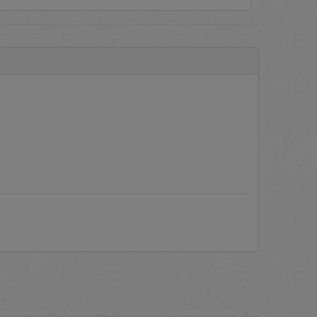
 Barang/Jasa secara elektronik
ring ditanyakan oleh pengguna
c PLN.
Manual Books
atau Buku
ukan proses verifikasi dokumen
as dari akun pengguna berupa
plikasi bila mengalami kendala