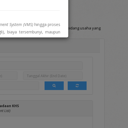
Hasil DPT
Berita
(DPT List)
(News)
ent System (VMS)
hingga proses
Penyedia yang memiliki bidang dan sub bidang usaha yang
li), biaya tersembunyi, maupun
usahaan.
a.
 dengan proses pengadaan dan
tal resmi:
adaan KHS
t List)