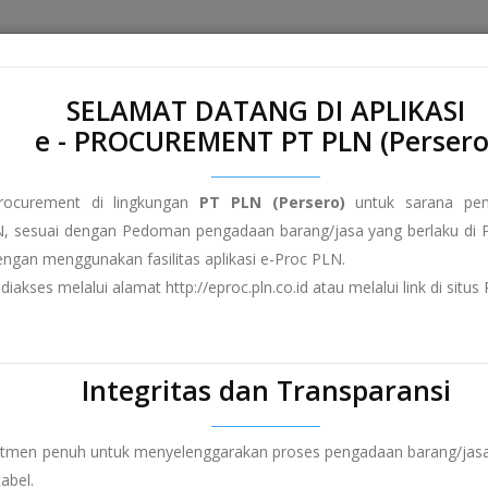
Home
About e-Proc PLN
Terms and Conditions
FAQ
SELAMAT DATANG DI APLIKASI
e - PROCUREMENT PT PLN (Persero
rocurement di lingkungan
PT PLN (Persero)
untuk sarana peng
, sesuai dengan Pedoman pengadaan barang/jasa yang berlaku di P
dengan menggunakan fasilitas aplikasi e-Proc PLN.
diakses melalui alamat http://eproc.pln.co.id atau melalui link di sit
Integritas dan Transparansi
itmen penuh untuk menyelenggarakan proses pengadaan barang/jasa
abel.