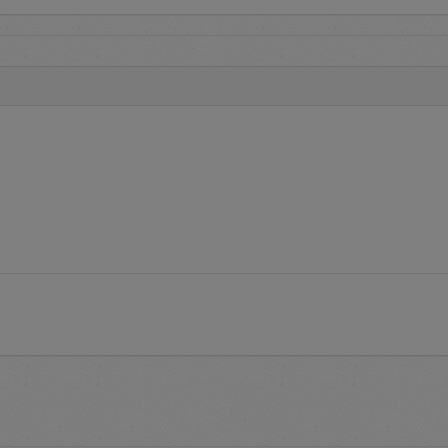
edia informasi
Terms and Conditions
tata cara pelaksanaan pengadaan
ketentuan penggunaan aplikasi e-Proc.
estions
adalah layanan yang menginformasikan pertanyaan yang se
ikasi e-Proc PLN
endaftaran untuk memperoleh
user account
pada aplikasi e-Pro
roses pendaftaran serta informasi daftar alamat PLN untuk melak
gka aktivasi
user account
tuk mengakses aplikasi e-Proc PLN dengan memasukkan identit
word
e-Proc PLN tersedia informasi Kontak untuk membantu pengguna a
i e-Proc PLN.