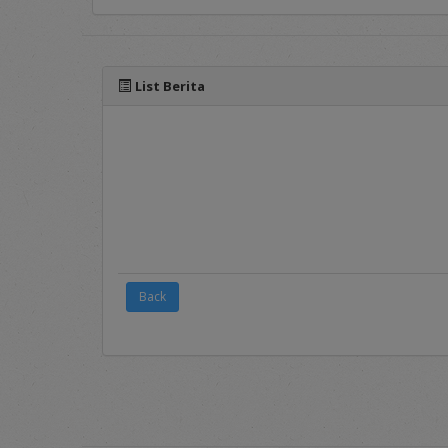
Pada menu ini ters
sebagai syarat dan 
List Berita
3.
FAQ's
Frequently Asked Qu
layanan seputar apl
4.
Registration
Merupakan menu p
Panduan mengenai p
Penyedia dalam ran
5.
Login
Back
Merupakan menu un
username
dan
pass
Pada sisi bawah Portal 
dalam penggunaan aplikas