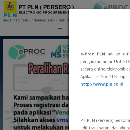
undefined, NaN undefined, NaN - NaN:NaN:NaN
Training
e-Proc PLN
adalah e-P
pengadaan antar Unit PLN
secara online/elektronik 
Aplikasi e-Proc PLN dapat 
http://www.pln.co.id
PT PLN (Persero) berkom
adil, transparan, dan akunt