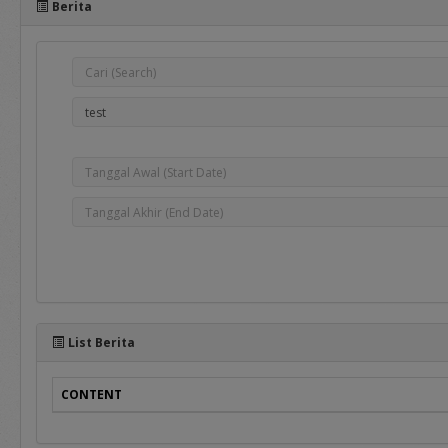
Berita
e-Bidding
adalah proses pengadaan 
oleh Pejabat Pengadaan.
e-Reverse Auction
adalah proses pengadaan 
telah ditentukan oleh Pej
penawaran ulang terhada
Auction Tertutup dimana 
List Berita
CONTENT
Selain manual book untuk r