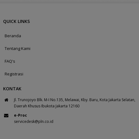
QUICK LINKS
Beranda
Tentang Kami
FAQ's
Registrasi
KONTAK
Jl. Trunojoyo Blk. M-I No.135, Melawai, Kby. Baru, Kota Jakarta Selatan,
Daerah Khusus Ibukota Jakarta 12160
e-Proc
servicedesk@pln.co.id