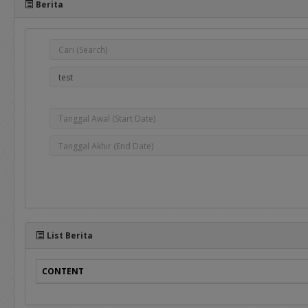
Berita
e-Bidding
adalah proses pengadaan 
oleh Pejabat Pengadaan.
e-Reverse Auction
adalah proses pengadaan 
telah ditentukan oleh Pej
penawaran ulang terhada
Auction Tertutup dimana 
List Berita
CONTENT
Selain manual book untuk r