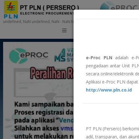
undefined, NaN undefined, NaN - NaN:NaN:NaN
Training
e-Proc PLN
adalah e-P
pengadaan antar Unit PLN
secara online/elektronik 
Aplikasi e-Proc PLN dapat 
http://www.pln.co.id
PT PLN (Persero) berkom
adil, transparan, dan akunt