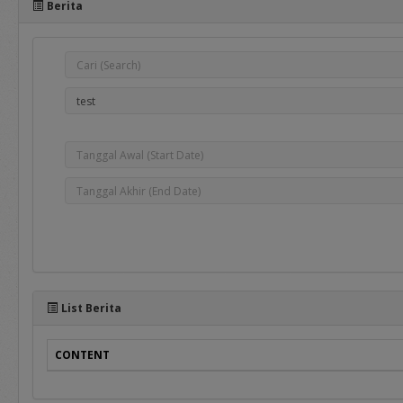
Berita
e-Bidding
adalah proses pengadaan 
oleh Pejabat Pengadaan.
e-Reverse Auction
adalah proses pengadaan 
telah ditentukan oleh Pej
penawaran ulang terhada
Auction Tertutup dimana 
List Berita
CONTENT
Selain manual book untuk r