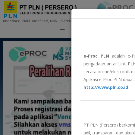
undefined, NaN undefined, NaN - NaN:NaN:NaN
Training
e-Proc PLN
adalah e-P
pengadaan antar Unit PLN
secara online/elektronik 
Aplikasi e-Proc PLN dapat 
http://www.pln.co.id
PT PLN (Persero) berkom
adil, transparan, dan akunt