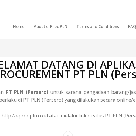
Home
About e-Proc PLN
Terms and Conditions
FAQ
ELAMAT DATANG DI APLIKA
 PROCUREMENT PT PLN (Pers
gan
PT PLN (Persero)
untuk sarana pengadaan barang/jasa
laku di PT PLN (Persero) yang dilakukan secara online/el
http://eproc.pln.co.id atau melalui link di situs PT PLN (Pe