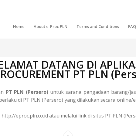
Home
About e-Proc PLN
Terms and Conditions
FAQ
ELAMAT DATANG DI APLIKA
 PROCUREMENT PT PLN (Pers
gan
PT PLN (Persero)
untuk sarana pengadaan barang/jasa
laku di PT PLN (Persero) yang dilakukan secara online/el
http://eproc.pln.co.id atau melalui link di situs PT PLN (Pe