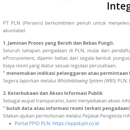
Inte
PT PLN (Persero) berkomitmen penuh untuk menyelengg
akuntabel.
1. Jaminan Proses yang Bersih dan Bebas Pungli.
Seluruh tahapan pengadaan di PLN, mulai dari pendafta
eProcurement, dijamin bebas dari segala bentuk punguta
biaya resmi yang diatur sesuai regulasi perusahaan.
" menemukan indikasi pelanggaran atau permintaan b
Segera laporkan melalui
Whistleblowing System (WBS)
PLN. I
2. Keterbukaan dan Akses Informasi Publik
Sebagai wujud transparansi, kami menyediakan akses inf
" butuh data atau informasi resmi terkait pengadaan
Silakan ajukan permohonan melalui Pejabat Pengelola Inf
Portal PPID PLN: https://eppid.pln.co.id