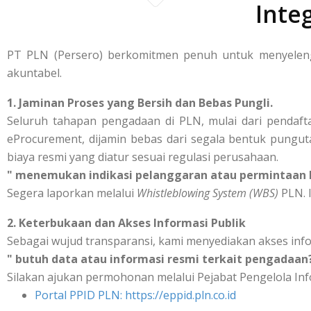
Inte
PT PLN (Persero) berkomitmen penuh untuk menyelengg
akuntabel.
1. Jaminan Proses yang Bersih dan Bebas Pungli.
Seluruh tahapan pengadaan di PLN, mulai dari pendafta
eProcurement, dijamin bebas dari segala bentuk punguta
biaya resmi yang diatur sesuai regulasi perusahaan.
" menemukan indikasi pelanggaran atau permintaan b
Segera laporkan melalui
Whistleblowing System (WBS)
PLN. I
2. Keterbukaan dan Akses Informasi Publik
Sebagai wujud transparansi, kami menyediakan akses inf
" butuh data atau informasi resmi terkait pengadaan
Silakan ajukan permohonan melalui Pejabat Pengelola Inf
Portal PPID PLN: https://eppid.pln.co.id