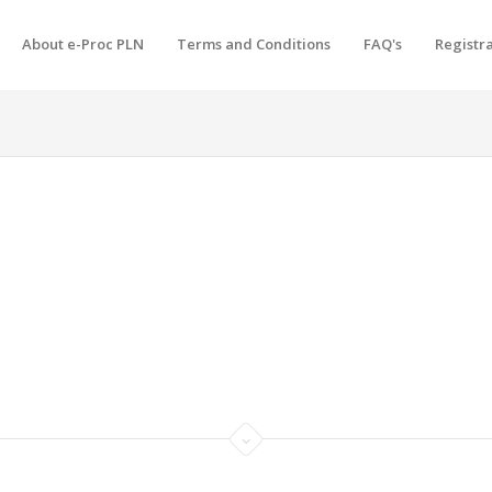
About e-Proc PLN
Terms and Conditions
FAQ's
Registr