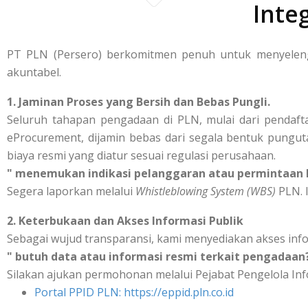
Inte
PT PLN (Persero) berkomitmen penuh untuk menyelengg
akuntabel.
1. Jaminan Proses yang Bersih dan Bebas Pungli.
Seluruh tahapan pengadaan di PLN, mulai dari pendafta
eProcurement, dijamin bebas dari segala bentuk punguta
biaya resmi yang diatur sesuai regulasi perusahaan.
" menemukan indikasi pelanggaran atau permintaan b
Segera laporkan melalui
Whistleblowing System (WBS)
PLN. I
2. Keterbukaan dan Akses Informasi Publik
Sebagai wujud transparansi, kami menyediakan akses inf
" butuh data atau informasi resmi terkait pengadaan
Silakan ajukan permohonan melalui Pejabat Pengelola Inf
Portal PPID PLN: https://eppid.pln.co.id