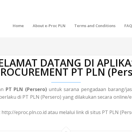
Home
About e-Proc PLN
Terms and Conditions
FAQ
ELAMAT DATANG DI APLIKA
 PROCUREMENT PT PLN (Pers
gan
PT PLN (Persero)
untuk sarana pengadaan barang/jasa
laku di PT PLN (Persero) yang dilakukan secara online/el
http://eproc.pln.co.id atau melalui link di situs PT PLN (Pe