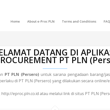
Home
About e-Proc PLN
Terms and Conditions
FAQ
ELAMAT DATANG DI APLIKA
 PROCUREMENT PT PLN (Pers
gan
PT PLN (Persero)
untuk sarana pengadaan barang/jasa
laku di PT PLN (Persero) yang dilakukan secara online/el
http://eproc.pln.co.id atau melalui link di situs PT PLN (Pe