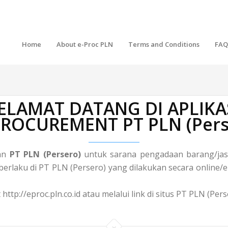
Home
About e-Proc PLN
Terms and Conditions
FAQ
ELAMAT DATANG DI APLIKA
 PROCUREMENT PT PLN (Pers
gan
PT PLN (Persero)
untuk sarana pengadaan barang/jasa
laku di PT PLN (Persero) yang dilakukan secara online/el
http://eproc.pln.co.id atau melalui link di situs PT PLN (Pe