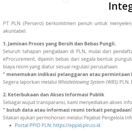
Inte
PT PLN (Persero) berkomitmen penuh untuk menyelengg
akuntabel.
1. Jaminan Proses yang Bersih dan Bebas Pungli.
Seluruh tahapan pengadaan di PLN, mulai dari pendafta
eProcurement, dijamin bebas dari segala bentuk punguta
biaya resmi yang diatur sesuai regulasi perusahaan.
" menemukan indikasi pelanggaran atau permintaan b
Segera laporkan melalui
Whistleblowing System (WBS)
PLN. I
2. Keterbukaan dan Akses Informasi Publik
Sebagai wujud transparansi, kami menyediakan akses inf
" butuh data atau informasi resmi terkait pengadaan
Silakan ajukan permohonan melalui Pejabat Pengelola Inf
Portal PPID PLN: https://eppid.pln.co.id