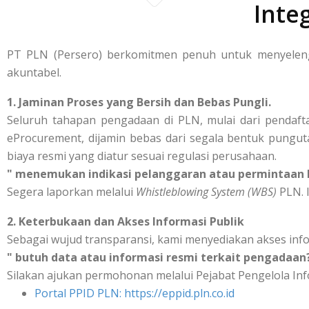
Inte
PT PLN (Persero) berkomitmen penuh untuk menyelengg
akuntabel.
1. Jaminan Proses yang Bersih dan Bebas Pungli.
Seluruh tahapan pengadaan di PLN, mulai dari pendafta
eProcurement, dijamin bebas dari segala bentuk punguta
biaya resmi yang diatur sesuai regulasi perusahaan.
" menemukan indikasi pelanggaran atau permintaan b
Segera laporkan melalui
Whistleblowing System (WBS)
PLN. I
2. Keterbukaan dan Akses Informasi Publik
Sebagai wujud transparansi, kami menyediakan akses inf
" butuh data atau informasi resmi terkait pengadaan
Silakan ajukan permohonan melalui Pejabat Pengelola Inf
Portal PPID PLN: https://eppid.pln.co.id