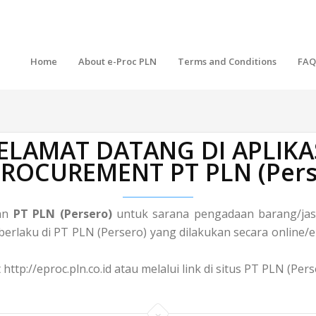
Home
About e-Proc PLN
Terms and Conditions
FAQ
ELAMAT DATANG DI APLIKA
 PROCUREMENT PT PLN (Pers
gan
PT PLN (Persero)
untuk sarana pengadaan barang/jasa
laku di PT PLN (Persero) yang dilakukan secara online/el
http://eproc.pln.co.id atau melalui link di situs PT PLN (Pe