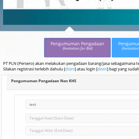
Pengumuman Pengadaan
Pengumu
(Invitation for Bid)
(Invitation
PT PLN (Persero) akan melakukan pengadaan barang/jasa sebagaimana terc
Silakan registrasi terlebih dahulu [
disini
] atau login [
disini
] bagi yang sudah
Pengumuman Pengadaan Non KHS