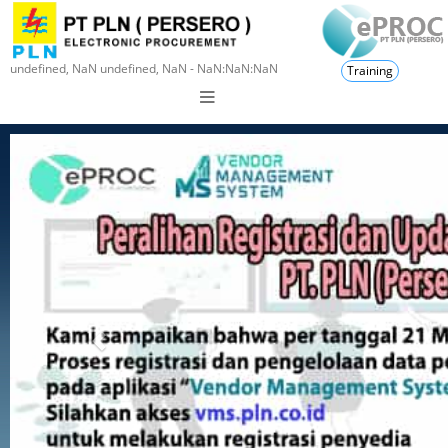
undefined, NaN undefined, NaN - NaN:NaN:NaN
Training