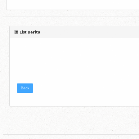
List Berita
Back