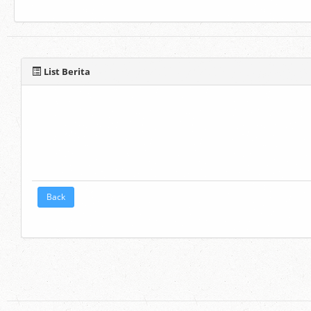
List Berita
Back