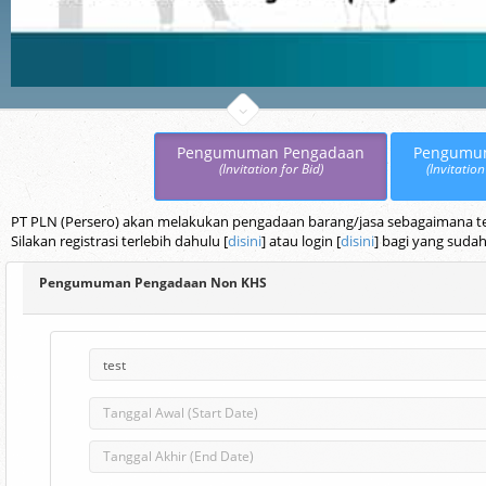
Pengumuman Pengadaan
Pengumu
(Invitation for Bid)
(Invitation
PT PLN (Persero) akan melakukan pengadaan barang/jasa sebagaimana terc
Silakan registrasi terlebih dahulu [
disini
] atau login [
disini
] bagi yang sudah
Pengumuman Pengadaan Non KHS