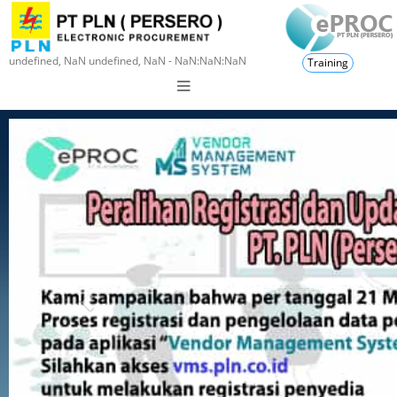
undefined, NaN undefined, NaN - NaN:NaN:NaN
Training