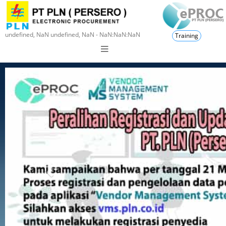
undefined, NaN undefined, NaN - NaN:NaN:NaN
Training