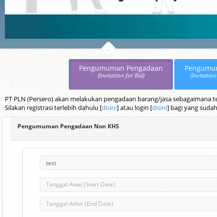
Pengumuman Pengadaan
Pengumu
(Invitation for Bid)
(Invitation
PT PLN (Persero) akan melakukan pengadaan barang/jasa sebagaimana terc
Silakan registrasi terlebih dahulu [
disini
] atau login [
disini
] bagi yang sudah
Pengumuman Pengadaan Non KHS