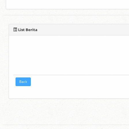
List Berita
Back