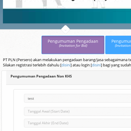
Pengumuman Pengadaan
Pengumu
(Invitation for Bid)
(Invitation
PT PLN (Persero) akan melakukan pengadaan barang/jasa sebagaimana terc
Silakan registrasi terlebih dahulu [
disini
] atau login [
disini
] bagi yang sudah
Pengumuman Pengadaan Non KHS