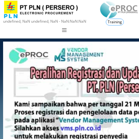
undefined, NaN undefined, NaN - NaN:NaN:NaN
Training