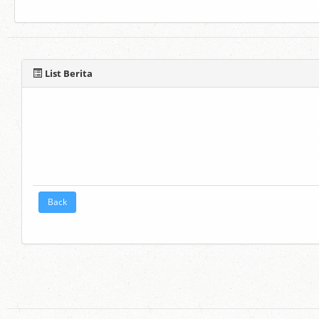
List Berita
Back