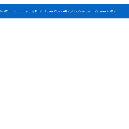
© 2015 | Supported By PT PLN Icon Plus - All Rights Reserved | Version 4.20.2