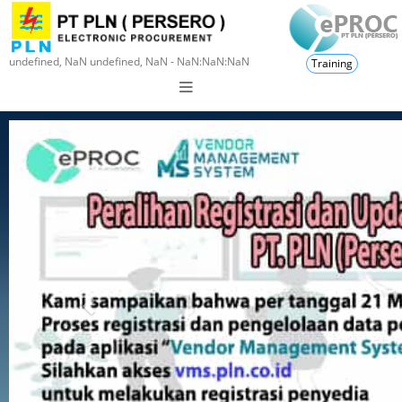
undefined, NaN undefined, NaN - NaN:NaN:NaN
Training