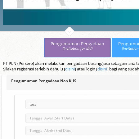
Pengumuman Pengadaan
Pengumu
(Invitation for Bid)
(Invitation
PT PLN (Persero) akan melakukan pengadaan barang/jasa sebagaimana terc
Silakan registrasi terlebih dahulu [
disini
] atau login [
disini
] bagi yang sudah
Pengumuman Pengadaan Non KHS