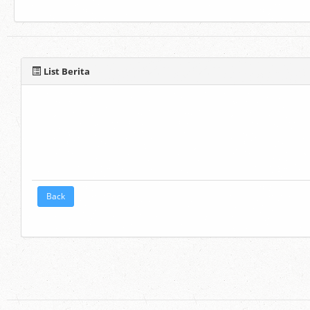
List Berita
Back