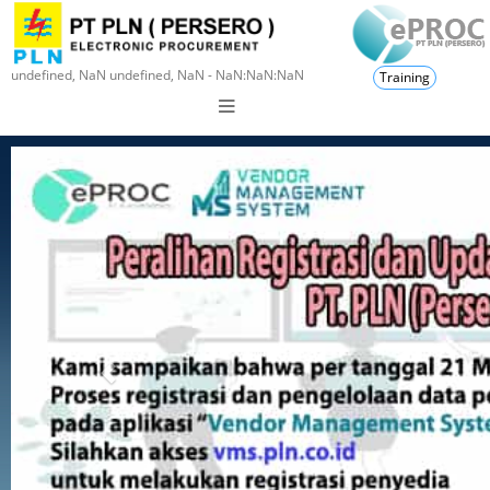
undefined, NaN undefined, NaN - NaN:NaN:NaN
Training