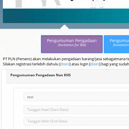
Pengumuman Pengadaan
Pengumu
(Invitation for Bid)
(Invitation
PT PLN (Persero) akan melakukan pengadaan barang/jasa sebagaimana terc
Silakan registrasi terlebih dahulu [
disini
] atau login [
disini
] bagi yang sudah
Pengumuman Pengadaan Non KHS