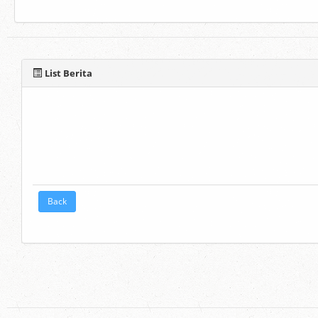
List Berita
Back