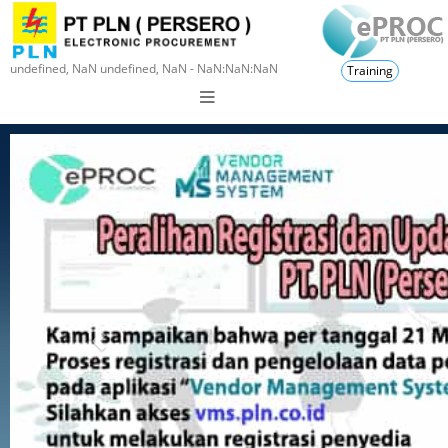
undefined, NaN undefined, NaN - NaN:NaN:NaN
Training