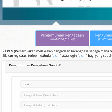
Pengumuman Pengadaan
Pengumu
(Invitation for Bid)
(Invitation
PT PLN (Persero) akan melakukan pengadaan barang/jasa sebagaimana terc
Silakan registrasi terlebih dahulu [
disini
] atau login [
disini
] bagi yang sudah
Pengumuman Pengadaan Non KHS