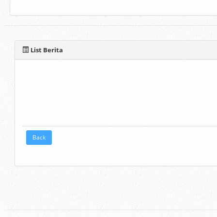
List Berita
Back