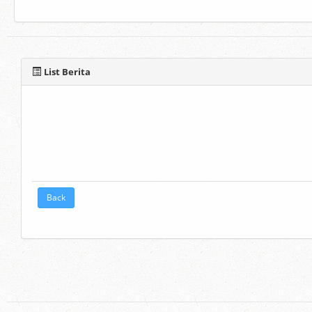
List Berita
Back