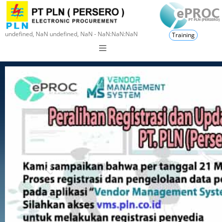
undefined, NaN undefined, NaN - NaN:NaN:NaN
Training