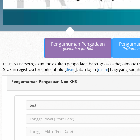
Pengumuman Pengadaan
Pengumu
(Invitation for Bid)
(Invitation
PT PLN (Persero) akan melakukan pengadaan barang/jasa sebagaimana terc
Silakan registrasi terlebih dahulu [
disini
] atau login [
disini
] bagi yang sudah
Pengumuman Pengadaan Non KHS