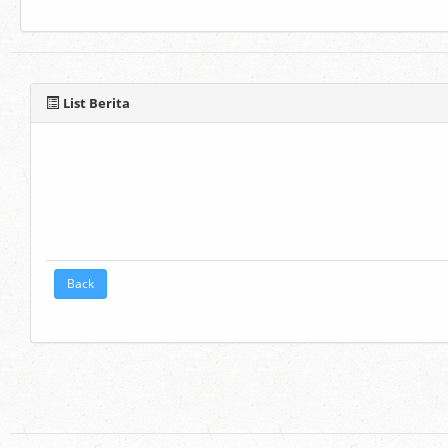
List Berita
Back