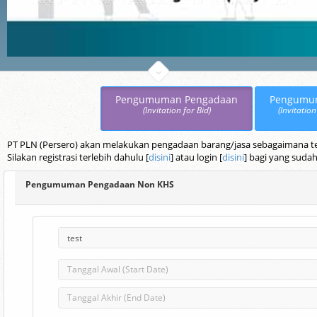
Pengumuman Pengadaan
Pengumu
(Invitation for Bid)
(Invitation
PT PLN (Persero) akan melakukan pengadaan barang/jasa sebagaimana terc
Silakan registrasi terlebih dahulu [
disini
] atau login [
disini
] bagi yang sudah
Pengumuman Pengadaan Non KHS