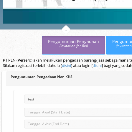
Pengumuman Pengadaan
Pengumu
(Invitation for Bid)
(Invitation
PT PLN (Persero) akan melakukan pengadaan barang/jasa sebagaimana terc
Silakan registrasi terlebih dahulu [
disini
] atau login [
disini
] bagi yang sudah
Pengumuman Pengadaan Non KHS