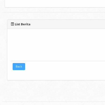
List Berita
Back