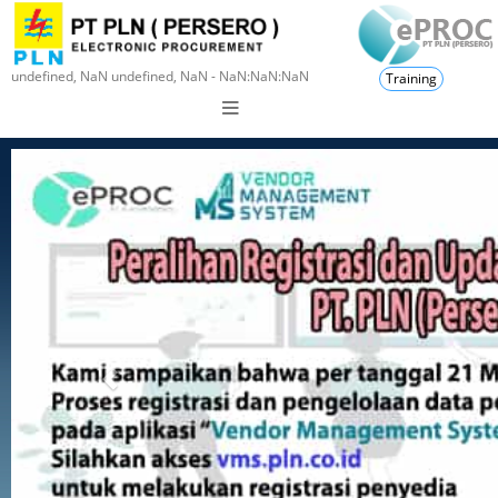
undefined, NaN undefined, NaN - NaN:NaN:NaN
Training