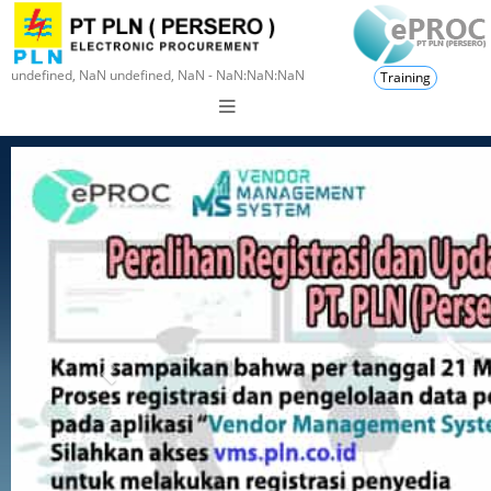
undefined, NaN undefined, NaN - NaN:NaN:NaN
Training