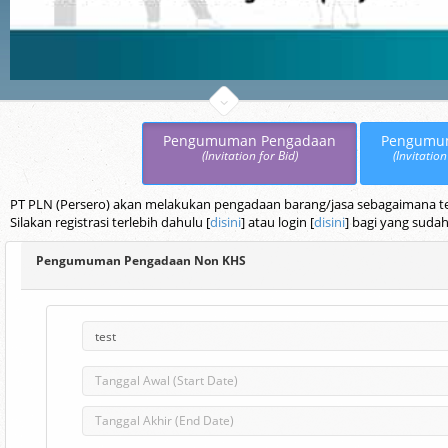
Pengumuman Pengadaan
Pengumu
(Invitation for Bid)
(Invitation
PT PLN (Persero) akan melakukan pengadaan barang/jasa sebagaimana terc
Silakan registrasi terlebih dahulu [
disini
] atau login [
disini
] bagi yang sudah
Pengumuman Pengadaan Non KHS