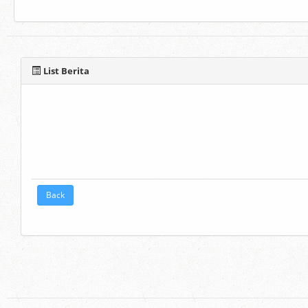
List Berita
Back