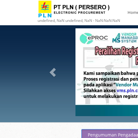
Hom
undefined, NaN undefined, NaN - NaN:NaN:NaN
Pengumuman Pengada