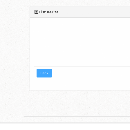
List Berita
Back