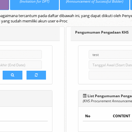
(Invitation for DPT)
(Announcement of Successful Bidder)
gaimana tercantum pada daftar dibawah ini, yang dapat diikuti oleh Penye
i yang sudah memiliki akun user e-Proc
Pengumuman Pengadaan KHS
List Pengumuman Penga
(KHS Procurement Announcemen
No
CONTENT