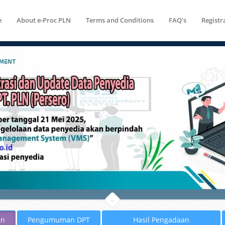
e
About e-Proc PLN
Terms and Conditions
FAQ's
Registr
an
Pengumuman DPT
Hasil Pengadaan